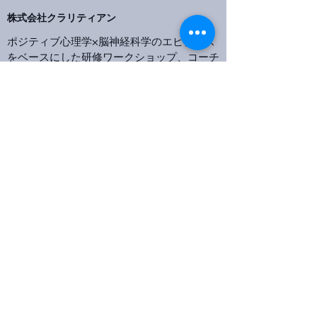
株式会社クラリティアン
ポジティブ心理学×脳神経科学のエビデンス
をベースにした研修ワークショップ、コーチ
ングを提供。リーダーシップやマネジメント
の変革を促し、並はずれたパフォーマンスを
導きます。
あなたはもっと輝く人になる。
〒107-0062
東京都港区南青山3丁目1番36号
青山丸竹ビル6F
お問い合わせ
©2026 by 株式会社クラリティアン 無断複写・
転載を禁じます。
Claritian、ニューロポジエンス、全脳のトリセツは、株