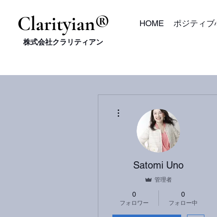
​Clarityian®
HOME
ポジティブ
株式会社クラリティアン
その他
Satomi Uno
管理者
0
0
フォロワー
フォロー中