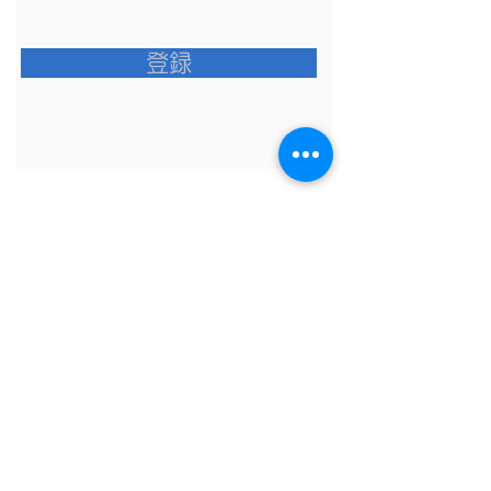
登録
​Clarityian®
株式会社クラリティアン
ポジティブ心理学×脳神経科学のエビデンス
をベースにした研修ワークショップ、コーチ
ングを提供。リーダーシップやマネジメント
の変革を促し、並はずれたパフォーマンスを