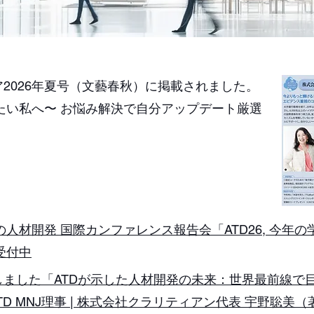
レア2026年夏号（文藝春秋）に掲載されました。
たい私へ〜 お悩み解決で自分アップデート厳選
の人材開発 国際カンファレンス報告会「ATD26, 今年
受付中
​出版しました「ATDが示した人材開発の未来：世界最前線
ATD MNJ理事 | 株式会社クラリティアン代表 宇野聡美（