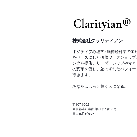
​Clarityian®
株式会社クラリティアン
ポジティブ心理学×脳神経科学のエ
をベースにした研修ワークショップ
ングを提供。リーダーシップやマネ
の変革を促し、並はずれたパフォー
導きます。
あなたはもっと輝く人になる。
〒107-0062
東京都港区南青山3丁目1番36号
青山丸竹ビル6F