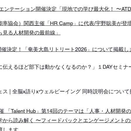
 オリエンテーション開催決定「現地での学び最大化！ 〜AT
本能率協会）関西主催「HR Camp」に代表/宇野聡美が
ら見る人材開発の最前線」
4月開催決定！「奄美大島リトリート2026」について掲載
寧に伝えるほど部下は動かなくなるのか？」１DAYセミ
ェス | 全脳x語りxウェルビーイング 同時説明会につい
J主催 「Talent Hub」第14回のテーマは「人事・人材
学から読み解く 〜フィードバックとエンゲージメントの
壇します。