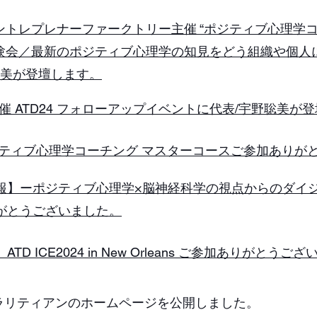
ントレプレナーファークトリー主催 “ポジティブ心理学コ
験会／最新のポジティブ心理学の知見をどう組織や
聡美が登壇します。
J主催 ATD24 フォローアップイベントに代表/宇野聡美が
ジティブ心理学コーチング マスターコースご参加ありが
4速報】ーポジティブ心理学×脳神経科学の視点からのダイ
りがとうございました。
TD ICE2024 in New Orleans ご参加ありがとうご
ラリティアンのホームページを公開しました。