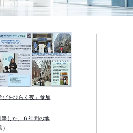
の学びをひらく夜」参加
で目撃した、６年間の地
著）