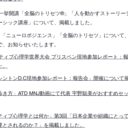
より一挙開講「全脳のトリセツ®」「人を動かすストーリ
ーシック講座」について、掲載しました。
tian」「ニューロポジエンス」「全脳のトリセツ」につい
で、お知らせいたします。
ポジティブ心理学世界大会 ブリスベン現地参加レポート：
た。
ワシントンD.C現地参加レポート：報告会」開催について
の歩き方」ATD MNJ動画にて代表 宇野聡美がおすすめ
ティブ心理学とは何か」第3回「​日本企業や組織にとっ
要とされるのか？」を掲載しました。