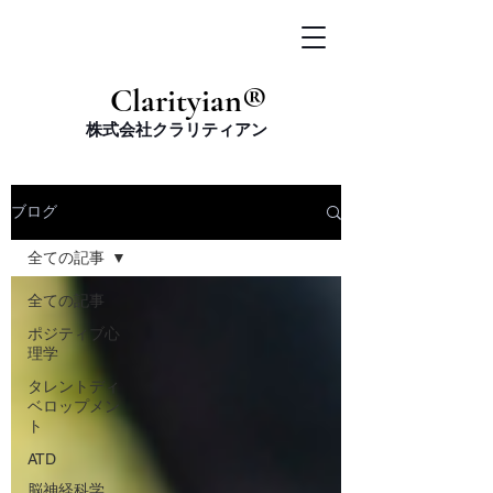
​Clarityian®
株式会社クラリティアン
ブログ
全ての記事
全ての記事
ポジティブ心
理学
タレントディ
ベロップメン
ト
ATD
脳神経科学