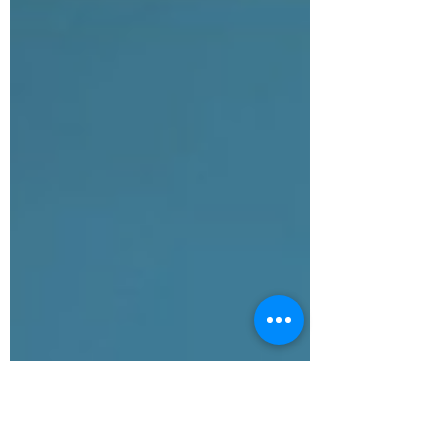
す。 Harvard Business Reviewの最新
記事「心理的安全性をテコに健全な対立
と学習を促す：ありがちな6つの誤解と対
応策」（エイミー C. エドモンドソン、ミ
カエラ J. ケリッシー著） では、多くの
組織が陥っている誤解が明らかにされて
います。 本記事では、HBRが指摘する重
要なポイントを紹介するとともに、私自
身が6,000人以上のリーダーを支援して
きた経験から、日本企業にとって、真に
機能する心理的安全性を構築するために
具体的にどうすればよいのか？実践的な
アプローチをお伝えします。 年末のこの
時期に、改めてご自身のリーダーシップ
を見つめ直すきっかけとしていただけれ
ば幸