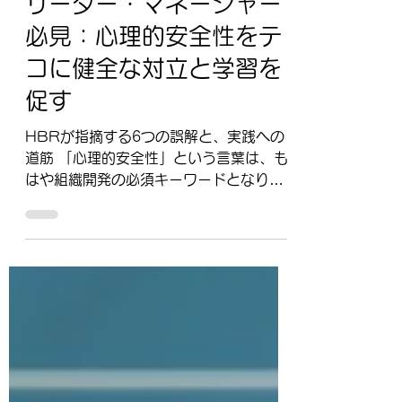
2025年12月10日
タレントディベロップメント
リーダー・マネージャー
必見：心理的安全性をテ
コに健全な対立と学習を
促す
HBRが指摘する6つの誤解と、実践への
道筋 「心理的安全性」という言葉は、も
はや組織開発の必須キーワードとなりま
した。Googleのプロジェクト・アリス
トテレスの研究や、ハーバード大学/エイ
ミー・エドモンドソン教授の研究によっ
て、心理的安全性が高いチームほど高い
成果を上げることが実証されてきまし
た。 しかし、その重要性が広く認識され
る一方で、本質的な誤解も広がっていま