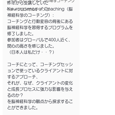
コーチング、ポジティブ心理学コーチング
昨年から受講していた
Neuroscience of Coaching（脳
イメージコンサルティング
神経科学のコーチング）:
コーチングと行動変容の背後にある
脳神経科学を習得するプログラムを
修了しました。
参加者はグローバルで400人近く、
関心の高さを感じました。
（日本人は私だけ・・？）
コーチにとって、コーチングセッシ
ョンで使っているクライアントに対
するアプローチ、
それが、なぜ、クライアントの変化
と成長プロセスに強力な影響を与え
るのか？
を脳神経科学の観点から探求するこ
とができました。