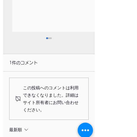
1件のコメント
新年の目標を立てると
2026年の目標達
この投稿へのコメントは利用
できなくなりました。詳細は
き：心理学が教えてく
要なのは「意志力
サイト所有者にお問い合わせ
れる「意味のある人
りもあなたの「ウ
ください。
生」のための10の知見
ビーイング」
最新順