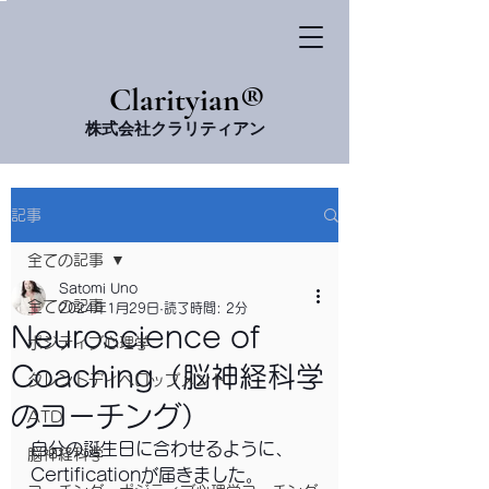
​Clarityian®
株式会社クラリティアン
記事
全ての記事
Satomi Uno
全ての記事
2024年1月29日
読了時間: 2分
Neuroscience of
ポジティブ心理学
Coaching（脳神経科学
タレントディベロップメント
のコーチング）
ATD
自分の誕生日に合わせるように、
脳神経科学
Certificationが届きました。