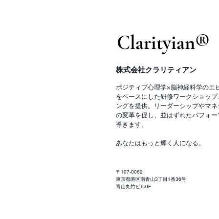
​Clarityian®
株式会社クラリティアン
ポジティブ心理学×脳神経科学のエ
をベースにした研修ワークショップ
ングを提供。リーダーシップやマネ
の変革を促し、並はずれたパフォー
導きます。
あなたはもっと輝く人になる。
〒107-0062
東京都港区南青山3丁目1番36号
青山丸竹ビル6F