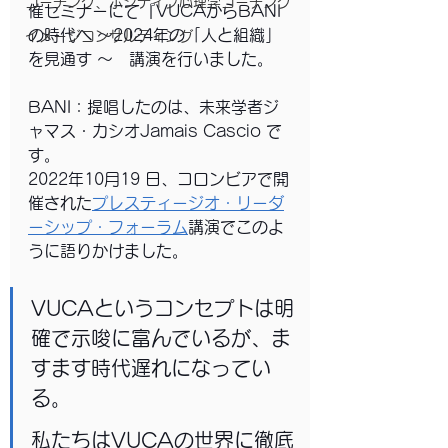
コーチング、ポジティブ心理学コーチング
催セミナーにて『VUCAからBANI
の時代へ 〜2024年の「人と組織」
イメージコンサルティング
を見通す 〜　講演を行いました。
BANI：提唱したのは、未来学者ジ
ャマス・カシオJamais Cascio で
す。
2022年10月19 日、コロンビアで開
催された
プレスティージオ・リーダ
ーシップ・フォーラム
講演でこのよ
うに語りかけました。
VUCAというコンセプトは明
確で示唆に富んでいるが、ま
すます時代遅れになってい
る。
私たちはVUCAの世界に徹底