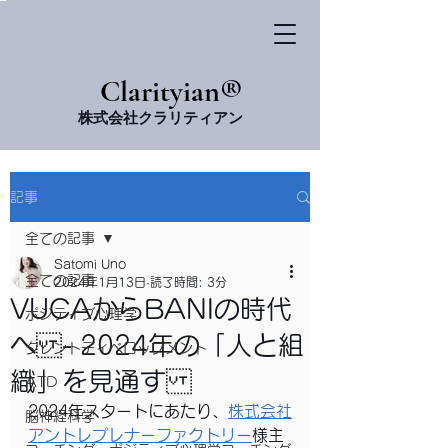
​Clarityian®
株式会社クラリティアン
記事
全ての記事
Satomi Uno
全ての記事
2024年1月13日
読了時間: 3分
VUCAからBANIの時代
ポジティブ心理学
へ - 2024年の「人と組
タレントディベロップメント
織」を見通す
ATD
2024年スタートにあたり、
株式会社
脳神経科学
アントレプレナーファクトリー
様主