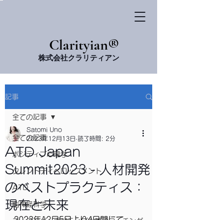
​Clarityian®
株式会社クラリティアン
記事
全ての記事
Satomi Uno
全ての記事
2023年12月13日
読了時間: 2分
ATD Japan
ポジティブ心理学
Summit2023 - 人材開発
タレントディベロップメント
のベストプラクティス：
ATD
現在と未来
脳神経科学
2023年12月5日より4日間にて