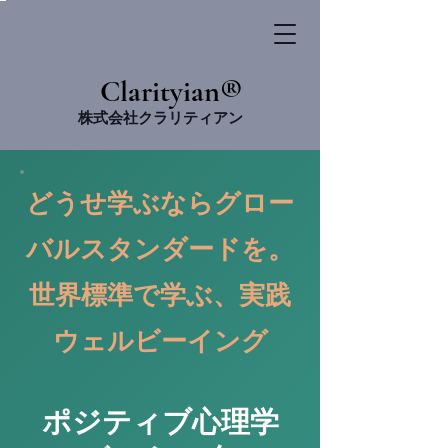
​Clarityian®
株式会社クラリティアン
​どうせ学ぶならグロー
バルスタンダードを。
世界標準で学ぶ、実践
ウェルビーイング
​ポジティブ心理学