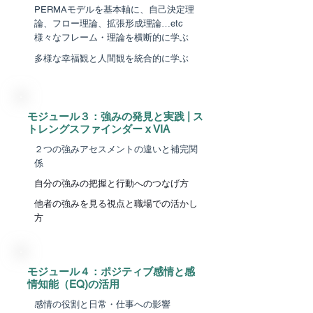
PERMAモデルを基本軸に、自己決定理
論、フロー理論、拡張形成理論…etc
様々なフレーム・理論を横断的に学ぶ
​多様な幸福観と人間観を統合的に学ぶ
​モジュール３：強みの発見と実践 | ス
トレングスファインダー x VIA
２つの強みアセスメントの違いと補完関
係
自分の強みの把握と行動へのつなげ方
​他者の強みを見る視点と職場での活かし
方
​モジュール４：ポジティブ感情と感
情知能（EQ)の活用
感情の役割と日常・仕事への影響