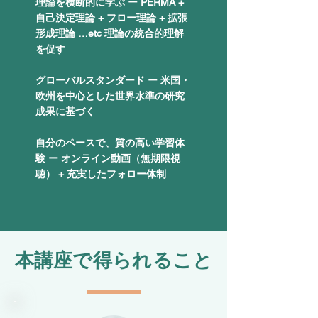
​理論を横断的に学ぶ ー PERMA +
自己決定理論 + フロー理論 + 拡張
形成理論 …etc 理論の統合的理解
を促す
グローバルスタンダード ー 米国・
欧州を中心とした世界水準の研究
成果に基づく
​自分のペースで、質の高い学習体
験 ー オンライン動画（無期限視
聴） + 充実したフォロー体制
​本講座で得られること