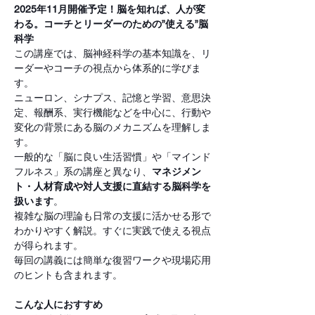
2025年11月開催予定！脳を知れば、人が変
わる。コーチとリーダーのための”使える”脳
科学
この講座では、脳神経科学の基本知識を、リ
ーダーやコーチの視点から体系的に学びま
す。
ニューロン、シナプス、記憶と学習、意思決
定、報酬系、実行機能などを中心に、行動や
変化の背景にある脳のメカニズムを理解しま
す。
一般的な「脳に良い生活習慣」や「マインド
フルネス」系の講座と異なり、
マネジメン
ト・人材育成や対人支援に直結する脳科学を
扱います
。
複雑な脳の理論も日常の支援に活かせる形で
わかりやすく解説。すぐに実践で使える視点
が得られます。
毎回の講義には簡単な復習ワークや現場応用
のヒントも含まれます。
こんな人におすすめ