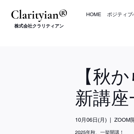
​Clarityian®
HOME
ポジティブ
株式会社クラリティアン
【秋か
新講座
10月06日(月)
  |  
ZOOM
2025年秋、一挙開講！