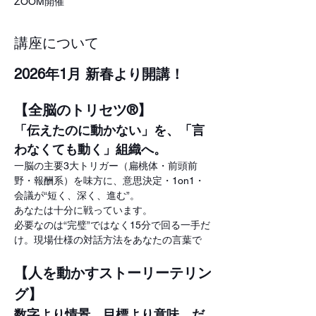
ZOOM開催
講座について
2026年1月 新春より開講！
【全脳のトリセツ®】
「伝えたのに動かない」を、「言
わなくても動く」組織へ。
一脳の主要3大トリガー（扁桃体・前頭前
野・報酬系）を味方に、意思決定・1on1・
会議が“短く、深く、進む”。
あなたは十分に戦っています。
必要なのは“完璧”ではなく15分で回る一手だ
け。現場仕様の対話方法をあなたの言葉で
【人を動かすストーリーテリン
グ】
数字より情景。目標より意味。だ