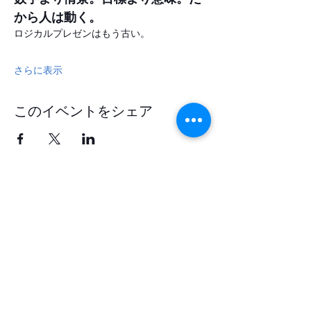
から人は動く。
ロジカルプレゼンはもう古い。
さらに表示
このイベントをシェア
​Clarityian®
株式会社クラリティアン
ポジティブ心理学×脳神経科学のエビデンス
をベースにした研修ワークショップ、コーチ