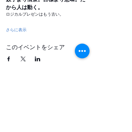
から人は動く。
ロジカルプレゼンはもう古い。
さらに表示
このイベントをシェア
​Clarityian®
株式会社クラリティアン
ポジティブ心理学×脳神経科学のエビデンス
をベースにした研修ワークショップ、コーチ