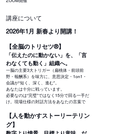
ZOOM開催
講座について
2026年1月 新春より開講！
【全脳のトリセツ®】
「伝えたのに動かない」を、「言
わなくても動く」組織へ。
一脳の主要3大トリガー（扁桃体・前頭前
野・報酬系）を味方に、意思決定・1on1・
会議が“短く、深く、進む”。
あなたは十分に戦っています。
必要なのは“完璧”ではなく15分で回る一手だ
け。現場仕様の対話方法をあなたの言葉で
【人を動かすストーリーテリン
グ】
数字より情景。目標より意味。だ