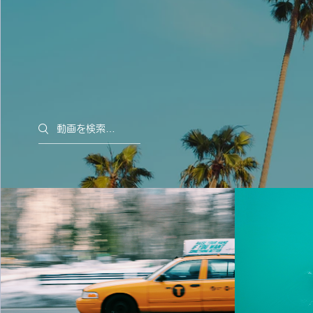
Search videos
Morning Rush
$2.99 でレンタル