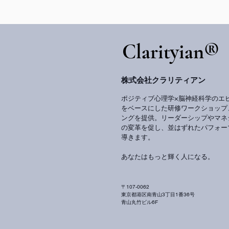
​Clarityian®
株式会社クラリティアン
ポジティブ心理学×脳神経科学のエ
をベースにした研修ワークショップ
ングを提供。リーダーシップやマネ
の変革を促し、並はずれたパフォー
導きます。
あなたはもっと輝く人になる。
〒107-0062
東京都港区南青山3丁目1番36号
青山丸竹ビル6F