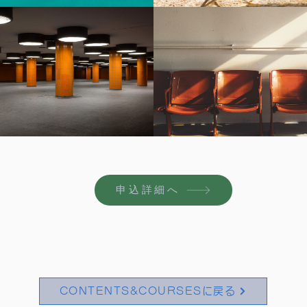
The Standoff
A Long Wait
動画を再生
$2.99 で購入
申込詳細へ
CONTENTS&COURSESに戻る