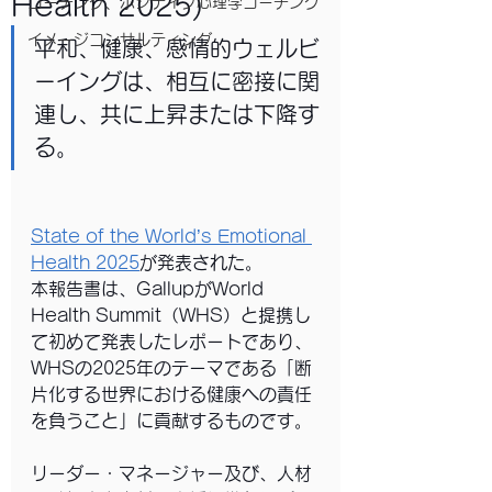
Health 2025)
コーチング、ポジティブ心理学コーチング
イメージコンサルティング
平和、健康、感情的ウェルビ
ーイングは、相互に密接に関
連し、共に上昇または下降す
る。
State of the World’s Emotional 
Health 2025
が発表された。
本報告書は、GallupがWorld 
Health Summit（WHS）と提携し
て初めて発表したレポートであり、
WHSの2025年のテーマである「断
片化する世界における健康への責任
を負うこと」に貢献するものです。
リーダー・マネージャー及び、人材