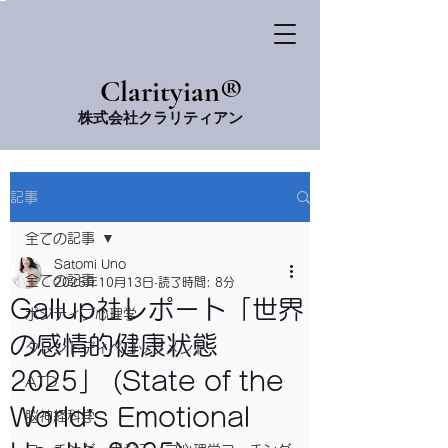
​Clarityian®
株式会社クラリティアン
記事
全ての記事
Satomi Uno
全ての記事
2025年10月13日
読了時間: 8分
Gallup社レポート「世界
ポジティブ心理学
の感情的健康状態
タレントディベロップメント
2025」 (State of the
ATD
World’s Emotional
脳神経科学