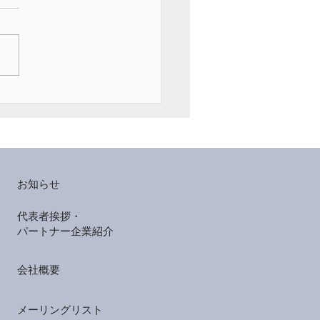
のエンゲージメントは
——世界最低水準が続く
、何が変わり、何が変わ
いないのか
お知らせ
代表者挨拶・
パートナー企業紹介
会社概要
メーリングリスト