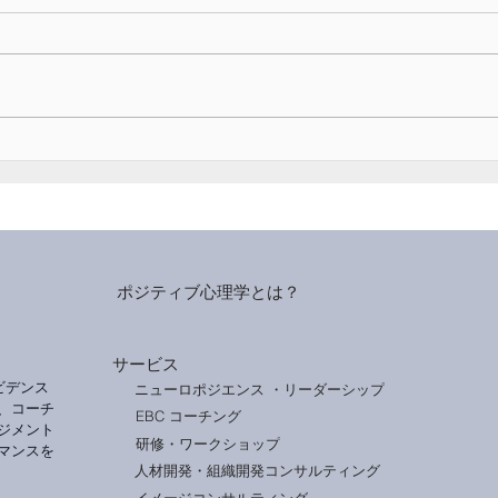
AIを定着させるのはツールで
日本
はなくマネージャー：エンゲ
8%
ージメント低下の構造と３つ
中で
の実践策
って
ポジティブ心理学とは？
サービス
ビデンス
ニューロポジエンス ・リーダーシップ
、コーチ
EBC コーチング
ジメント
研修・ワークショップ
マンスを
人材開発・組織開発コンサルティング