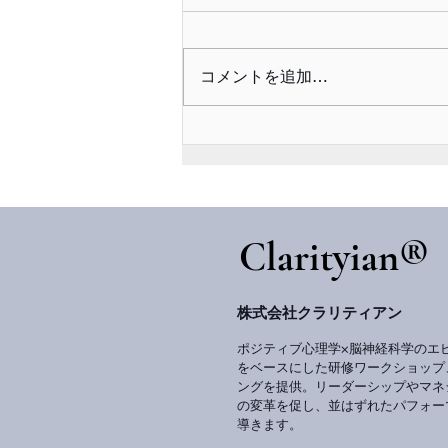
コメントを追加…
学習費用は$408減、でも学
習時間は3時間増——ATD
2026 State of the
​Clarityian®
Industryから読む人材開発の
今と優先課題とは
株式会社クラリティアン
ポジティブ心理学×脳神経科学のエ
をベースにした研修ワークショップ
ングを提供。リーダーシップやマネ
の変革を促し、並はずれたパフォー
導きます。