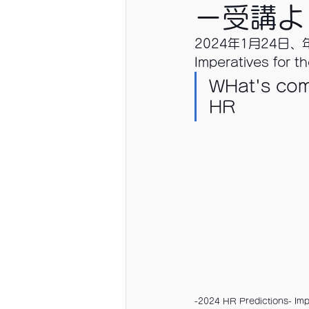
ー受講よ
2024年1月24日、年
Imperatives for t
WHat's comi
HR
-2024 HR Predictions- Imp