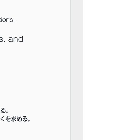
ons- 
s, and 
える
。
多くを求める
。