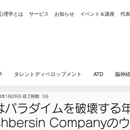
心理学とは
サービス
お知らせ
イベント＆講座
代
学
タレントディベロップメント
ATD
脳神
理学コーチング
4年1月26日
読了時間: 3分
イメージコンサルティング
年はパラダイムを破壊する年
shbersin Company