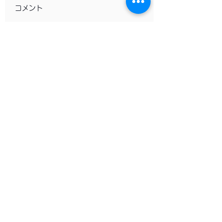
コメント
AIを定着させるのはツ
日本のエンゲージ
この投稿へのコメントは利用
できなくなりました。詳細は
ールではなくマネージ
トは8%——世界
サイト所有者にお問い合わせ
ャー：エンゲージメン
準が続く中で、何
ください。
ト低下の構造と３つの
わり、何が変わっ
実践策
ないのか
​Clarityian®
株式会社クラリティアン
ポジティブ心理学×脳神経科学のエビデンス
をベースにした研修ワークショップ、コーチ
ングを提供。リーダーシップやマネジメント
の変革を促し、並はずれたパフォーマンスを
導きます。