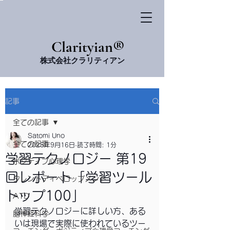
​Clarityian®
株式会社クラリティアン
記事
全ての記事
Satomi Uno
全ての記事
2025年9月16日
読了時間: 1分
学習テクノロジー 第19
ポジティブ心理学
回レポート「学習ツール
タレントディベロップメント
トップ100」
ATD
学習テクノロジーに詳しい方、ある
脳神経科学
いは現場で実際に使われているツー